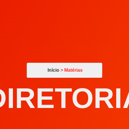
Início
> Matérias
DIRETORI